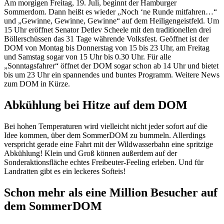
Am morgigen Freitag, 19. Juli, beginnt der Hamburger
Sommerdom. Dann heißt es wieder „Noch ‘ne Runde mitfahren…“
und „Gewinne, Gewinne, Gewinne“ auf dem Heiligengeistfeld. Um
15 Uhr eröffnet Senator Detlev Scheele mit den traditionellen drei
Böllerschüssen das 31 Tage währende Volksfest. Geöffnet ist der
DOM von Montag bis Donnerstag von 15 bis 23 Uhr, am Freitag
und Samstag sogar von 15 Uhr bis 0.30 Uhr. Für alle
„Sonntagsfahrer“ öffnet der DOM sogar schon ab 14 Uhr und bietet
bis um 23 Uhr ein spannendes und buntes Programm. Weitere News
zum DOM in Kürze.
Abkühlung bei Hitze auf dem DOM
Bei hohen Temperaturen wird vielleicht nicht jeder sofort auf die
Idee kommen, über dem SommerDOM zu bummeln. Allerdings
verspricht gerade eine Fahrt mit der Wildwasserbahn eine spritzige
Abkühlung! Klein und Groß können außerdem auf der
Sonderaktionsfläche echtes Freibeuter-Feeling erleben. Und für
Landratten gibt es ein leckeres Softeis!
Schon mehr als eine Million Besucher auf
dem SommerDOM